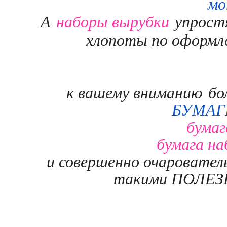
мо
наборы вырубки
А
упростя
хлопоты по оформле
к вашему вниманию
бол
БУМАГ
бумаг
бумага на
и совершенно очаровате
такими ПОЛЕЗ