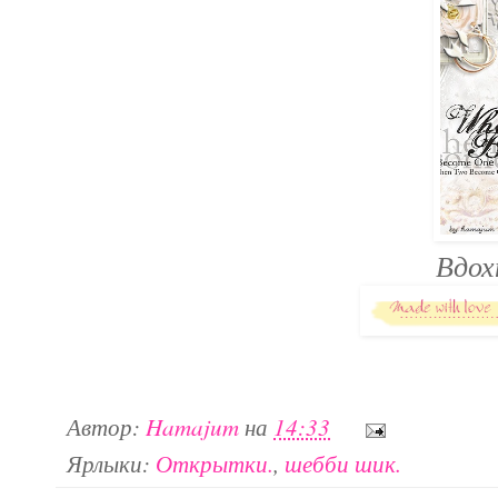
Вдох
Автор:
Hamajum
на
14:33
Ярлыки:
Открытки.
,
шебби шик.